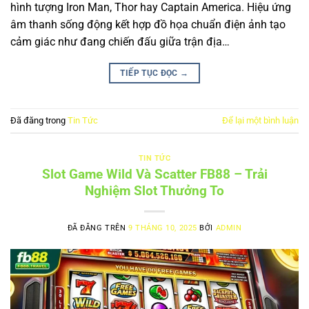
hình tượng Iron Man, Thor hay Captain America. Hiệu ứng
âm thanh sống động kết hợp đồ họa chuẩn điện ảnh tạo
cảm giác như đang chiến đấu giữa trận địa…
TIẾP TỤC ĐỌC
→
Đã đăng trong
Tin Tức
Để lại một bình luận
TIN TỨC
Slot Game Wild Và Scatter FB88 – Trải
Nghiệm Slot Thưởng To
ĐÃ ĐĂNG TRÊN
9 THÁNG 10, 2025
BỞI
ADMIN