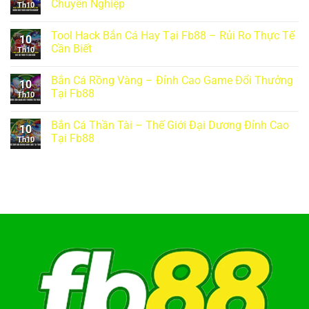
Chuyên Nghiệp
Th10
Tool Hack Bắn Cá Hay Tại Fb88 – Rủi Ro Thực Tế
10
Cần Biết
Th10
Bắn Cá Rồng Vàng – Đỉnh Cao Game Đổi Thưởng
10
Tại Fb88
Th10
Bắn Cá Thần Tài – Thế Giới Đại Dương Đỉnh Cao
10
Tại Fb88
Th10