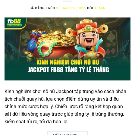
ĐÃ ĐĂNG TRÊN
9 THÁNG 10, 2025
BỞI
ADMIN
Kinh nghiệm chơi nổ hũ Jackpot tập trung vào cách phân
tích chuỗi quay hũ, lựa chọn điểm dừng uy tín và điều
chỉnh mức cược hợp lý. Chiến lược rõ ràng kết hợp quan
sát dữ liệu vòng quay trước giúp tăng tỷ lệ trúng thưởng,
kiểm soát rủi ro, tối đa hóa lợi…