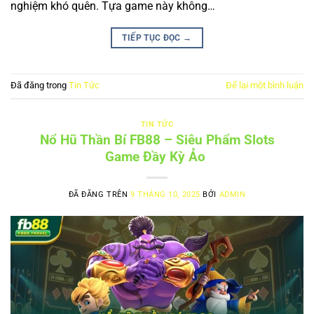
nghiệm khó quên. Tựa game này không…
TIẾP TỤC ĐỌC
→
Đã đăng trong
Tin Tức
Để lại một bình luận
TIN TỨC
Nổ Hũ Thần Bí FB88 – Siêu Phẩm Slots
Game Đầy Kỳ Ảo
ĐÃ ĐĂNG TRÊN
9 THÁNG 10, 2025
BỞI
ADMIN