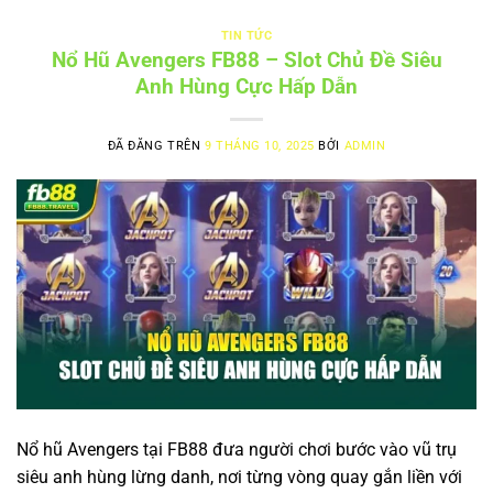
TIN TỨC
Nổ Hũ Avengers FB88 – Slot Chủ Đề Siêu
Anh Hùng Cực Hấp Dẫn
ĐÃ ĐĂNG TRÊN
9 THÁNG 10, 2025
BỞI
ADMIN
Nổ hũ Avengers tại FB88 đưa người chơi bước vào vũ trụ
siêu anh hùng lừng danh, nơi từng vòng quay gắn liền với