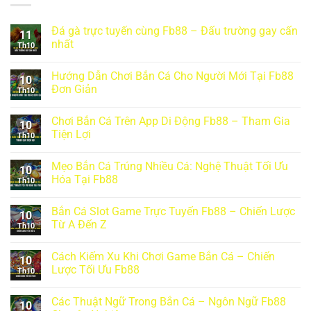
Đá gà trực tuyến cùng Fb88 – Đấu trường gay cấn
11
nhất
Th10
Hướng Dẫn Chơi Bắn Cá Cho Người Mới Tại Fb88
10
Đơn Giản
Th10
Chơi Bắn Cá Trên App Di Động Fb88 – Tham Gia
10
Tiện Lợi
Th10
Mẹo Bắn Cá Trúng Nhiều Cá: Nghệ Thuật Tối Ưu
10
Hóa Tại Fb88
Th10
Bắn Cá Slot Game Trực Tuyến Fb88 – Chiến Lược
10
Từ A Đến Z
Th10
Cách Kiếm Xu Khi Chơi Game Bắn Cá – Chiến
10
Lược Tối Ưu Fb88
Th10
Các Thuật Ngữ Trong Bắn Cá – Ngôn Ngữ Fb88
10